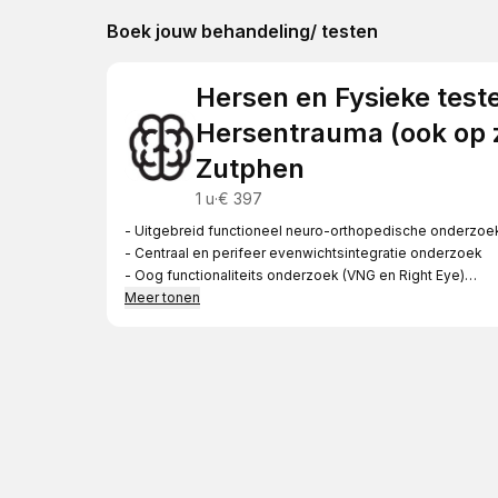
Boek jouw behandeling/ testen
Hersen en Fysieke test
Hersentrauma (ook op z
Zutphen
1 u
·
€ 397
- Uitgebreid functioneel neuro-orthopedische onderzoe
- Centraal en perifeer evenwichtsintegratie onderzoek
- Oog functionaliteits onderzoek (VNG en Right Eye)
- Saccadometrie
Meer tonen
- Luister audiogram
- CAPS, stabiliteit en val kans meting
- Posturografie en houding analyse
- Analyse bewegings ketens en stabiliteit
- Cognitieve testen, netwerk connectiviteit analyse (QEEG
- Analyse testen en uitleg
- Advies training opbouw
- Test duur: 45-60 minuten in praktijk (+ 45-60 min cognit