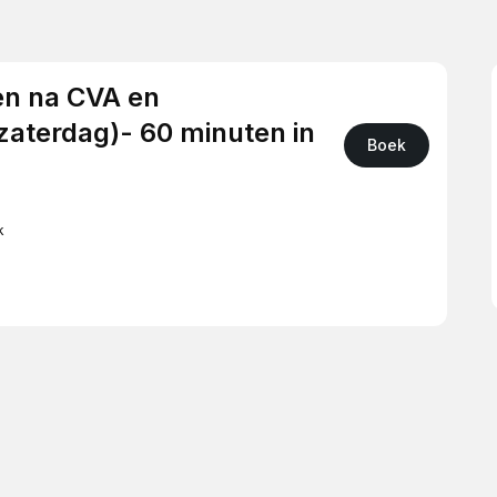
en na CVA en
aterdag)- 60 minuten in
Boek
k
 evt.)
ieve thuis testen).